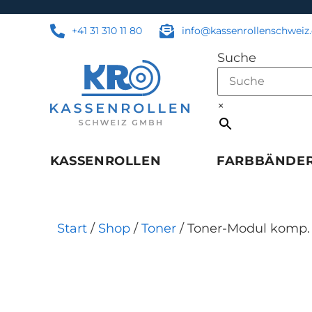
+41 31 310 11 80
info@kassenrollenschweiz
Suche
×
KASSENROLLEN
FARBBÄNDE
Start
/
Shop
/
Toner
/ Toner-Modul komp. 