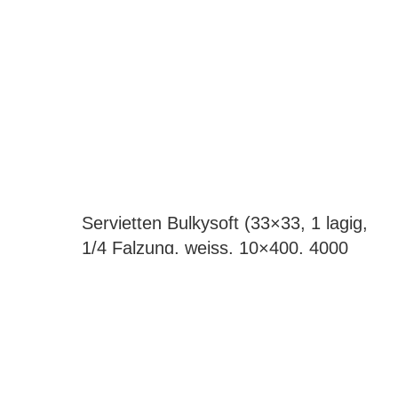
Servietten Bulkysoft (33×33, 1 lagig,
1/4 Falzung, weiss, 10×400, 4000
Stück)