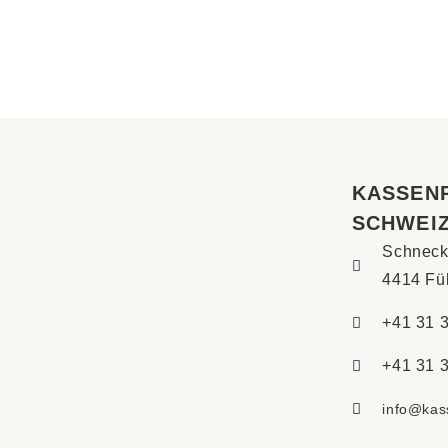
KASSEN
SCHWEI
Schneck
4414 Fül
+41 31 
+41 31 
info@kas