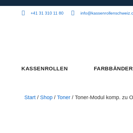
+41 31 310 11 80
info@kassenrollenschweiz.
KASSENROLLEN
FARBBÄNDER
Start
/
Shop
/
Toner
/ Toner-Modul komp. zu O