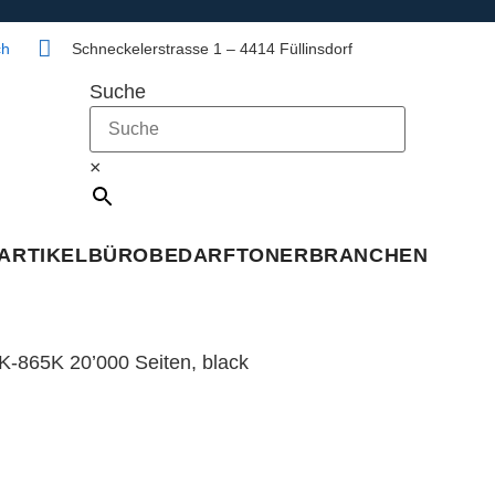
ch
Schneckelerstrasse 1 – 4414 Füllinsdorf
Suche
×
ARTIKEL
BÜROBEDARF
TONER
BRANCHEN
K-865K 20’000 Seiten, black