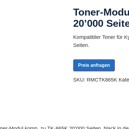
Toner-Modu
20’000 Seit
Kompatibler Toner für K
Seiten.
Preis anfragen
SKU:
RMCTK865K
Kate
oner-Modul komp. zu TK-865K 20’000 Seiten, black in d