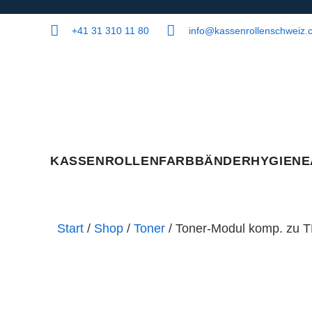
+41 31 310 11 80
info@kassenrollenschweiz.
KASSENROLLEN
FARBBÄNDER
HYGIENE
Start
/
Shop
/
Toner
/ Toner-Modul komp. zu T