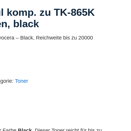
l komp. zu TK-865K
en, black
yocera – Black, Reichweite bis zu 20000
gorie:
Toner
er Farbe
Black
. Dieser Toner reicht für bis zu