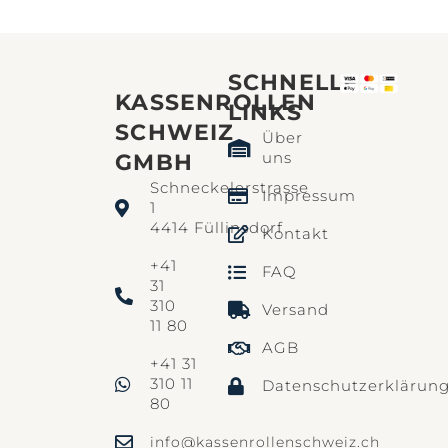
SCHNELLE
KASSENROLLEN
LINKS​
SCHWEIZ
Über
uns
GMBH
Schneckelerstrasse
Impressum
1
4414 Füllinsdorf
Kontakt
+41
FAQ
31
310
Versand
11 80
AGB
+41 31
310 11
Datenschutzerklärun
80
info@kassenrollenschweiz.ch