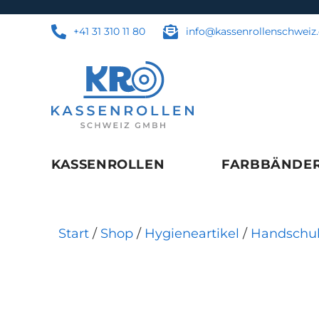
+41 31 310 11 80
info@kassenrollenschweiz
KASSENROLLEN
FARBBÄNDE
Start
/
Shop
/
Hygieneartikel
/
Handschu