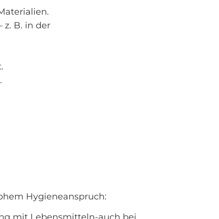
Materialien.
 z. B. in der
.
.
 hohem Hygieneanspruch:
ang mit Lebensmitteln-auch bei