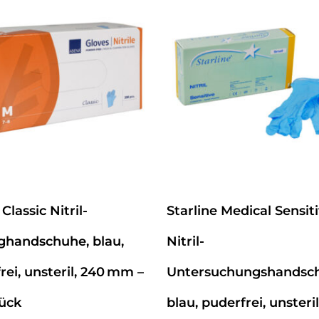
Classic Nitril-
Starline Medical Sensit
ghandschuhe, blau,
Nitril-
rei, unsteril, 240 mm –
Untersuchungshandsc
ück
blau, puderfrei, unsteril