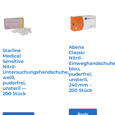
Abena
Starline
Classic
Medical
Nitril-
Sensitive
Einweghandschuhe
Nitril-
blau,
Untersuchungshandschuhe,
puderfrei,
weiß,
unsteril,
puderfrei,
240 mm –
unsteril —
200 Stück
200 Stück
Preis