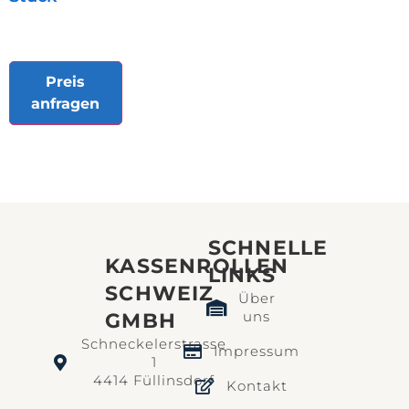
Preis
anfragen
SCHNELLE
KASSENROLLEN
LINKS​
SCHWEIZ
Über
uns
GMBH
Schneckelerstrasse
Impressum
1
4414 Füllinsdorf
Kontakt