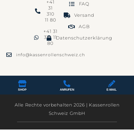
+41
FAQ
31
310
Versand
11 80
AGB
+41 31
310 11
Datenschutzerklärung
80
info@kassenrollenschweiz.ch
SHOP
ANRUFEN
E-MAIL
Alle Rechte vorbehalten 2026 | Kassenrollen
Schweiz GmbH