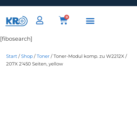
0
[fibosearch]
Start
/
Shop
/
Toner
/ Toner-Modul komp. zu W2212X /
207X 2’450 Seiten, yellow