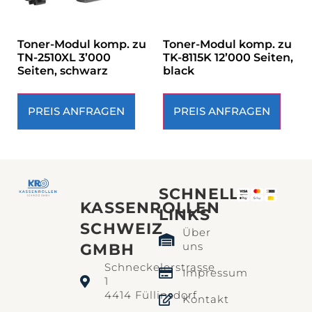
Toner-Modul komp. zu
Toner-Modul komp. zu
TN-2510XL 3’000
TK-8115K 12’000 Seiten,
Seiten, schwarz
black
PREIS ANFRAGEN
PREIS ANFRAGEN
SCHNELLE
KASSENROLLEN
LINKS​
SCHWEIZ
Über
uns
GMBH
Schneckelerstrasse
Impressum
1
4414 Füllinsdorf
Kontakt