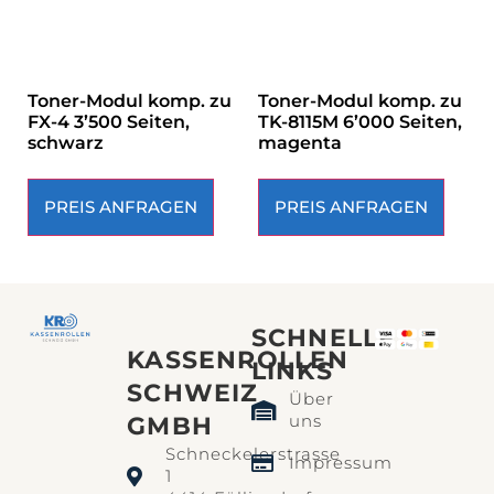
Toner-Modul komp. zu
Toner-Modul komp. zu
FX-4 3’500 Seiten,
TK-8115M 6’000 Seiten,
schwarz
magenta
PREIS ANFRAGEN
PREIS ANFRAGEN
SCHNELLE
KASSENROLLEN
LINKS​
SCHWEIZ
Über
uns
GMBH
Schneckelerstrasse
Impressum
1