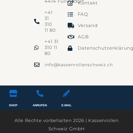
4414 Füllinsdorf
Kontakt
+41
FAQ
31
310
Versand
11 80
AGB
+41 31
310 11
Datenschutzerklärun
80
info@kassenrollenschweiz.ch
SHOP
ANRUFEN
E-MAIL
Alle Rechte vorbehalten 2026 | Kassenrollen
Schweiz GmbH