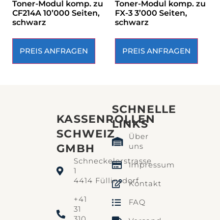
Toner-Modul komp. zu
Toner-Modul komp. zu
CF214A 10’000 Seiten,
FX-3 3’000 Seiten,
schwarz
schwarz
PREIS ANFRAGEN
PREIS ANFRAGEN
SCHNELLE
KASSENROLLEN
LINKS​
SCHWEIZ
Über
uns
GMBH
Schneckelerstrasse
Impressum
1
4414 Füllinsdorf
Kontakt
+41
FAQ
31
310