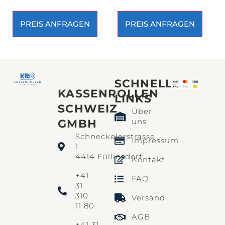
PREIS ANFRAGEN
PREIS ANFRAGEN
SCHNELLE
KASSENROLLEN
LINKS​
SCHWEIZ
Über
uns
GMBH
Schneckelerstrasse
Impressum
1
4414 Füllinsdorf
Kontakt
+41
FAQ
31
310
Versand
11 80
AGB
+41 31