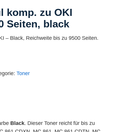
l komp. zu OKI
 Seiten, black
KI – Black, Reichweite bis zu 9500 Seiten.
egorie:
Toner
Farbe
Black
. Dieser Toner reicht für bis zu
s, MC 861 CDXN, MC 861, MC 861 CDTN, MC