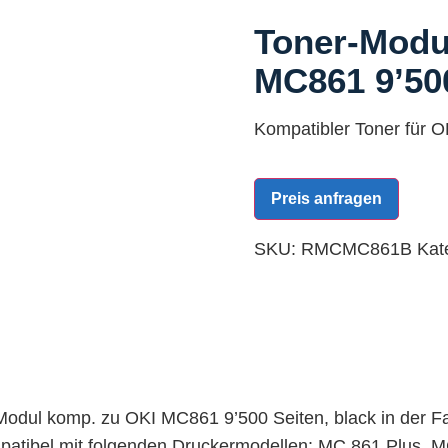
Toner-Modu
MC861 9’500
Kompatibler Toner für O
Preis anfragen
SKU:
RMCMC861B
Kat
Modul komp. zu OKI MC861 9’500 Seiten, black in der 
mpatibel mit folgenden Druckermodellen: MC 861 Plu