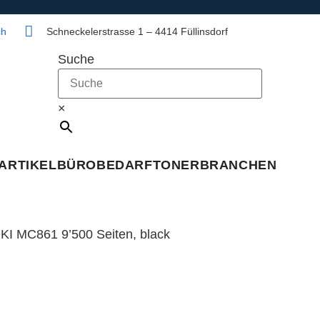
ch
Schneckelerstrasse 1 – 4414 Füllinsdorf
Suche
×
ARTIKEL
BÜROBEDARF
TONER
BRANCHEN
KI MC861 9’500 Seiten, black