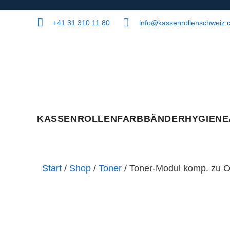
+41 31 310 11 80
info@kassenrollenschweiz.
KASSENROLLEN
FARBBÄNDER
HYGIENE
Start
/
Shop
/
Toner
/ Toner-Modul komp. zu O