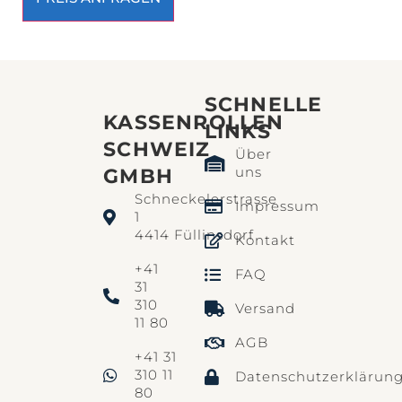
SCHNELLE
KASSENROLLEN
LINKS​
SCHWEIZ
Über
uns
GMBH
Schneckelerstrasse
Impressum
1
4414 Füllinsdorf
Kontakt
+41
FAQ
31
310
Versand
11 80
AGB
+41 31
310 11
Datenschutzerklärun
80