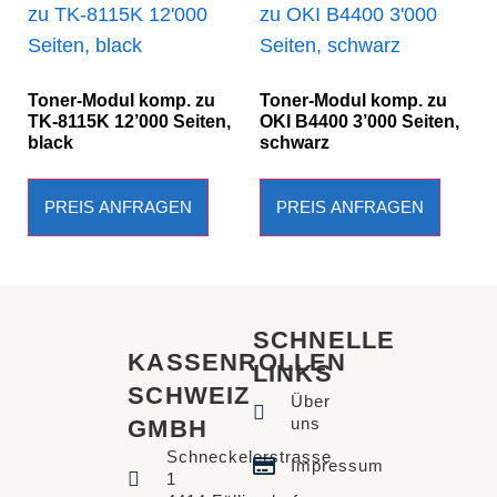
Toner-Modul komp. zu
Toner-Modul komp. zu
TK-8115K 12’000 Seiten,
OKI B4400 3’000 Seiten,
black
schwarz
PREIS ANFRAGEN
PREIS ANFRAGEN
SCHNELLE
KASSENROLLEN
LINKS​
SCHWEIZ
Über
uns
GMBH
Schneckelerstrasse
Impressum
1