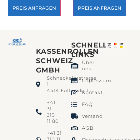
PREIS ANFRAGEN
PREIS ANFRAGEN
SCHNELLE
KASSENROLLEN
LINKS​
SCHWEIZ
Über
uns
GMBH
Schneckelerstrasse
Impressum
1
4414 Füllinsdorf
Kontakt
+41
FAQ
31
310
Versand
11 80
AGB
+41 31
310 11
Datenschutzerklärun