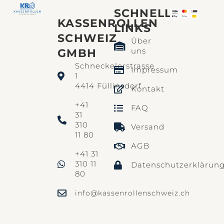
SCHNELLE
KASSENROLLEN
LINKS​
SCHWEIZ
Über
uns
GMBH
Schneckelerstrasse
Impressum
1
4414 Füllinsdorf
Kontakt
+41
FAQ
31
310
Versand
11 80
AGB
+41 31
310 11
Datenschutzerklärun
80
info@kassenrollenschweiz.ch