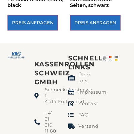
black
Seiten, schwarz
PREIS ANFRAGEN
PREIS ANFRAGEN
SCHNELLE
KASSENROLLEN
LINKS​
SCHWEIZ
Über
uns
GMBH
Schneckelerstrasse
Impressum
1
4414 Füllinsdorf
Kontakt
+41
FAQ
31
310
Versand
11 80