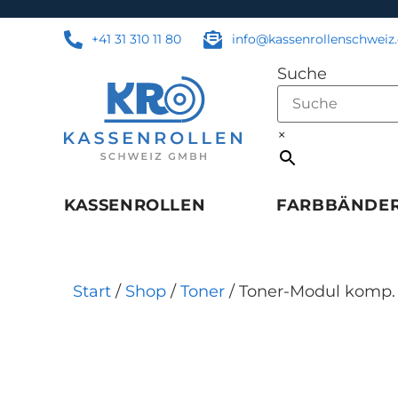
+41 31 310 11 80
info@kassenrollenschweiz
Suche
×
KASSENROLLEN
FARBBÄNDE
Start
/
Shop
/
Toner
/ Toner-Modul komp. 