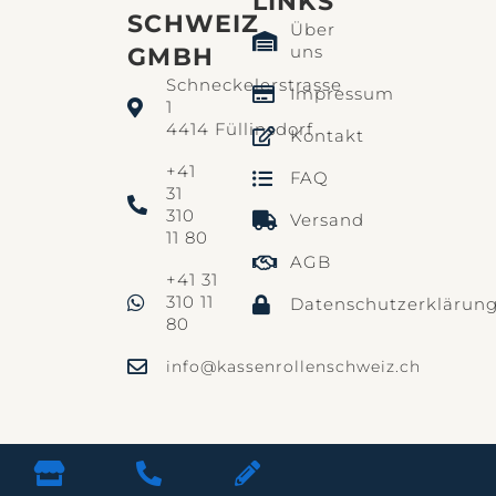
LINKS​
SCHWEIZ
Über
uns
GMBH
Schneckelerstrasse
Impressum
1
4414 Füllinsdorf
Kontakt
+41
FAQ
31
310
Versand
11 80
AGB
+41 31
310 11
Datenschutzerklärun
80
info@kassenrollenschweiz.ch