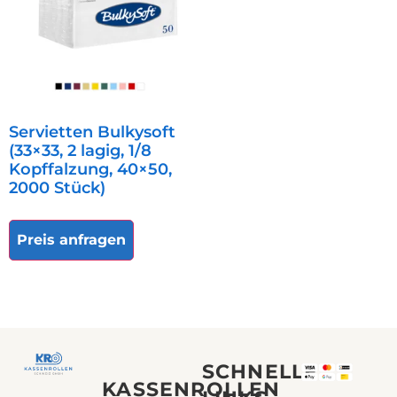
Servietten Bulkysoft
(33×33, 2 lagig, 1/8
Kopffalzung, 40×50,
2000 Stück)
Preis anfragen
SCHNELLE
KASSENROLLEN