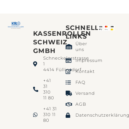
SCHNELLE
KASSENROLLEN
LINKS​
SCHWEIZ
Über
uns
GMBH
Schneckelerstrasse
Impressum
1
4414 Füllinsdorf
Kontakt
+41
FAQ
31
310
Versand
11 80
AGB
+41 31
310 11
Datenschutzerklärun
80